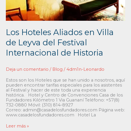
Los Hoteles Aliados en Villa
de Leyva del Festival
Internacional de Historia
Deja un comentario
/
Blog
/
4dm1n-Leonardo
Estos son los Hoteles que se han unido a nosotros, aquí
pueden encontrar tarifas especiales para los asistentes
al Festival y hacer de este toda una experiencia
histórica. Hotel y Centro de Convenciones Casa de los
Fundadores Kilómetro 1 Via Guananí Teléfono: +57(8)
732-0880 Móvil: (310) 814-8927
Correo: admin@casadelosfundadores.com Página web:
www.casadelosfundadores.com Hotel La
Leer más »