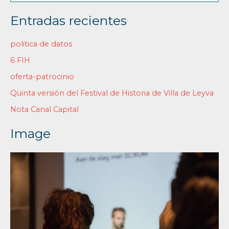
u
Entradas recientes
s
c
politica de datos
a
6 FIH
r
oferta-patrocinio
p
Quinta versión del Festival de Historia de Villa de Leyva
o
Nota Canal Capital
r
:
Image