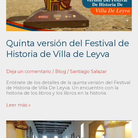
de
Leyva
Quinta versión del Festival de
Historia de Villa de Leyva
Deja un comentario
/
Blog
/
Santiago Salazar
Entérate de los detalles de la quinta versión del Festival
de Historia de Villa De Leyva. Un encuentro con la
historia de los libros y los libros en la historia.
Leer más »
Primer
Festival
Internacional