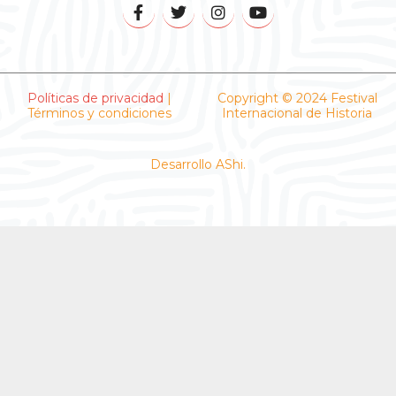
F
T
I
Y
a
w
n
o
c
i
s
u
e
t
t
t
b
t
a
u
o
e
g
b
o
r
r
e
Políticas de privacidad
|
Copyright © 2024 Festival
Términos y condiciones
k
a
Internacional de Historia
-
m
f
Desarrollo AShi.