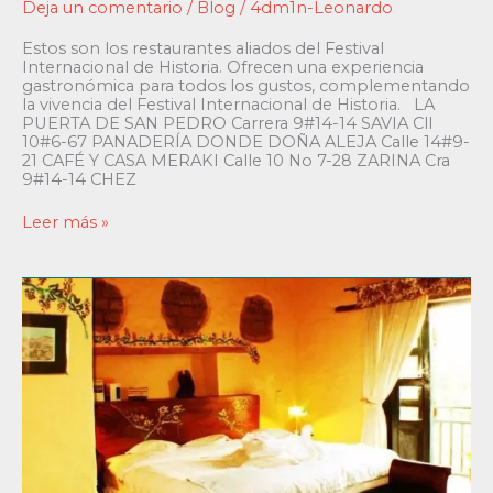
Deja un comentario
/
Blog
/
4dm1n-Leonardo
Estos son los restaurantes aliados del Festival
Internacional de Historia. Ofrecen una experiencia
gastronómica para todos los gustos, complementando
la vivencia del Festival Internacional de Historia. LA
PUERTA DE SAN PEDRO Carrera 9#14-14 SAVIA Cll
10#6-67 PANADERÍA DONDE DOÑA ALEJA Calle 14#9-
21 CAFÉ Y CASA MERAKI Calle 10 No 7-28 ZARINA Cra
9#14-14 CHEZ
Leer más »
Los
Hoteles
Aliados
en
Villa
de
Leyva
del
Festival
Internacional
de
Historia