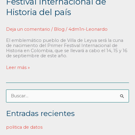
Festival Internacional de
Historia del país
Deja un comentario
/
Blog
/
4dm1n-Leonardo
El emblemático pueblo de Villa de Leyva será la cuna
de nacimiento del Primer Festival Internacional de
Historia en Colombia, que se llevará a cabo el 14, 15 y 16
de septiembre de este año.
Leer más »
B
u
Entradas recientes
s
c
politica de datos
a