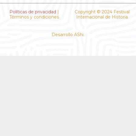
b
t
a
u
o
e
g
b
o
r
r
e
Políticas de privacidad
|
Copyright © 2024 Festival
Términos y condiciones
k
a
Internacional de Historia
-
m
f
Desarrollo AShi.