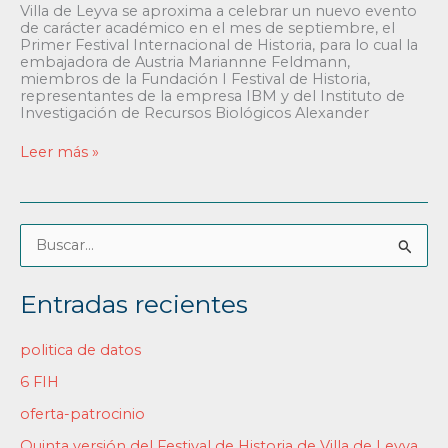
Villa de Leyva se aproxima a celebrar un nuevo evento
de carácter académico en el mes de septiembre, el
Primer Festival Internacional de Historia, para lo cual la
embajadora de Austria Mariannne Feldmann,
miembros de la Fundación I Festival de Historia,
representantes de la empresa IBM y del Instituto de
Investigación de Recursos Biológicos Alexander
Leer más »
B
u
Entradas recientes
s
c
politica de datos
a
6 FIH
r
oferta-patrocinio
p
Quinta versión del Festival de Historia de Villa de Leyva