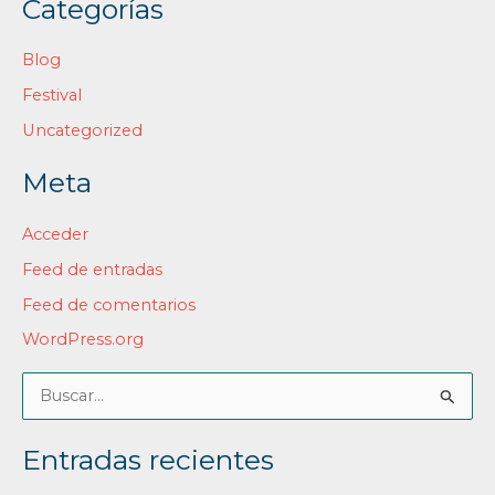
Categorías
Blog
Festival
Uncategorized
Meta
Acceder
Feed de entradas
Feed de comentarios
WordPress.org
B
u
Entradas recientes
s