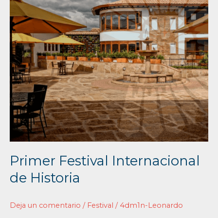
de
Historia
Primer Festival Internacional
de Historia
Deja un comentario
/
Festival
/
4dm1n-Leonardo